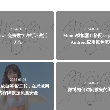
四月 2022
三月 2022
1
1
篇
篇
九月 2021
五月 2021
2024-11-03
2024-07-10
3
1
篇
篇
dows 免费数字许可证激活
Mumu模拟器12搭配reqa
方法
Android应用抓包流
微信
支付宝
2024-06-01
2024-02-16
生成自签名证书，在局域网
微博如何访问被夹的
内保障数据流量安全