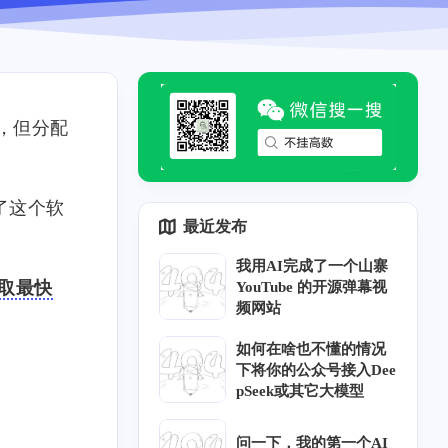
储上，但分配
了这个软
最近发布
我用AI完成了一个山寨
，获取最快
YouTube 的开源弹幕视
1
2
7
1
2
3
IP
.Net
HTTP
Log4j2
日志
漏洞
频网站
2
4
g
Nginx
如何在啥也不懂的情况
下将你的公众号接入Dee
pSeek或其它大模型
问一下，我的第一个AI