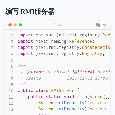
编写 RMI服务器
Java
import
com
.
sun
.
jndi
.
rmi
.
registry
.
Refe
import
javax
.
naming
.
Reference
;
import
java
.
rmi
.
registry
.
LocateRegist
import
java
.
rmi
.
registry
.
Registry
;
微信
支付宝
/**

 * 
@author
 Pu Zhiwei 
{
@literal
 puzhiw
 * create          2021-12-11 22:06

 */
public
class
RMIServer
{
public
static
void
main
(
String
[
]
 
System
.
setProperty
(
"com.sun.j
System
.
setProperty
(
"com.sun.j