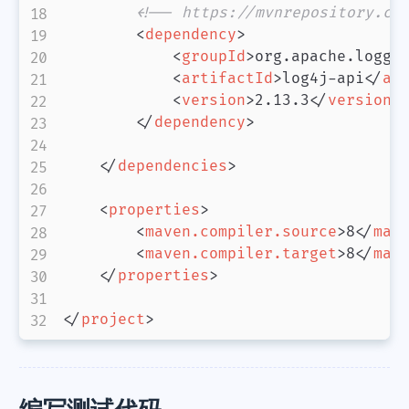
<!-- https://mvnrepository.co
<
dependency
>
<
groupId
>
org.apache.loggi
<
artifactId
>
log4j-api
</
ar
<
version
>
2.13.3
</
version
>
</
dependency
>
</
dependencies
>
<
properties
>
<
maven.compiler.source
>
8
</
mav
<
maven.compiler.target
>
8
</
mav
</
properties
>
</
project
>