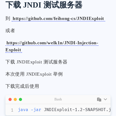
下载 JNDI 测试服务器
到
https://github.com/feihong-cs/JNDIExploit
或者
https://github.com/welk1n/JNDI-Injection-
Exploit
下载 JNDIExploit 测试服务器
本次使用 JNDIExploit 举例
下载完成后使用
Bash
java
-jar
 JNDIExploit-1.2-SNAPSHOT.ja