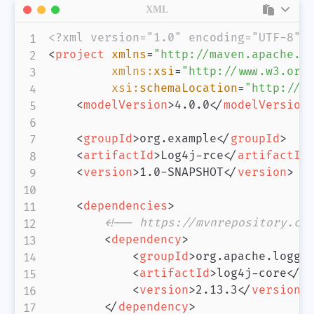
XML
<?xml version="1.0" encoding="UTF-8"?
<
project
xmlns
=
"
http://maven.apache.o
xmlns:
xsi
=
"
http://www.w3.org
xsi:
schemaLocation
=
"
http://m
<
modelVersion
>
4.0.0
</
modelVersion
<
groupId
>
org.example
</
groupId
>
<
artifactId
>
Log4j-rce
</
artifactId
<
version
>
1.0-SNAPSHOT
</
version
>
<
dependencies
>
<!-- https://mvnrepository.co
<
dependency
>
<
groupId
>
org.apache.loggi
<
artifactId
>
log4j-core
</
a
<
version
>
2.13.3
</
version
>
</
dependency
>